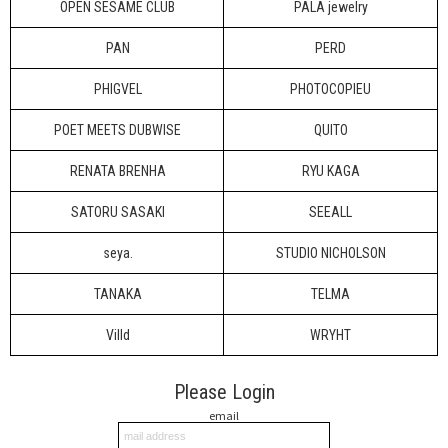
OPEN SESAME CLUB
PALA jewelry
PAN
PERD
PHIGVEL
PHOTOCOPIEU
POET MEETS DUBWISE
QUITO
RENATA BRENHA
RYU KAGA
SATORU SASAKI
SEEALL
seya.
STUDIO NICHOLSON
TANAKA
TELMA
Villd
WRYHT
Please Login
email