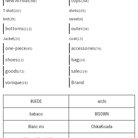
New Arrival
tops
(398)
(264)
T-shirt
shirts
(101)
(105)
knit
sweat
(29)
(6)
bottoms
outer
(112)
(34)
Jacket
coat
(23)
(13)
one-piece
accessories
(45)
(74)
shoes
bag
(12)
(14)
goods
sale
(72)
(114)
vonique
Brand
(19)
8UEDE
archi
babaco
BISOWN
Blanc iris
ChikaKisada