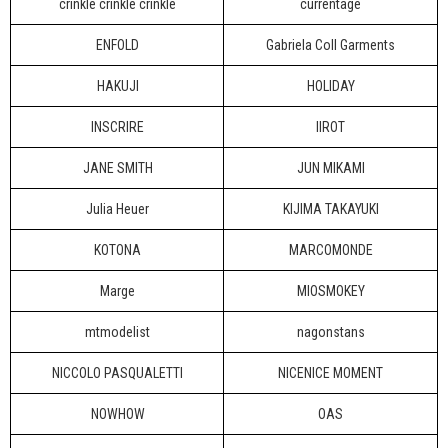
crinkle crinkle crinkle
currentage
ENFOLD
Gabriela Coll Garments
HAKUJI
HOLIDAY
INSCRIRE
IIROT
JANE SMITH
JUN MIKAMI
Julia Heuer
KIJIMA TAKAYUKI
KOTONA
MARCOMONDE
Marge
MIOSMOKEY
mtmodelist
nagonstans
NICCOLO PASQUALETTI
NICENICE MOMENT
NOWHOW
OAS