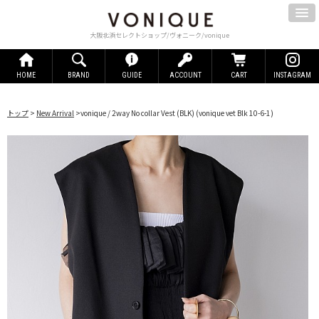
大阪北浜セレクトショップ/ヴォニーク/vonique
HOME
BRAND
GUIDE
ACCOUNT
CART
INSTAGRAM
トップ
>
New Arrival
>
vonique / 2way No collar Vest (BLK)
(vonique vet Blk 10-6-1)