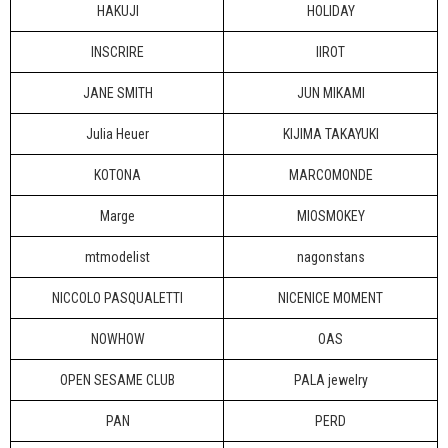
HAKUJI
HOLIDAY
INSCRIRE
IIROT
JANE SMITH
JUN MIKAMI
Julia Heuer
KIJIMA TAKAYUKI
KOTONA
MARCOMONDE
Marge
MIOSMOKEY
mtmodelist
nagonstans
NICCOLO PASQUALETTI
NICENICE MOMENT
NOWHOW
OAS
OPEN SESAME CLUB
PALA jewelry
PAN
PERD