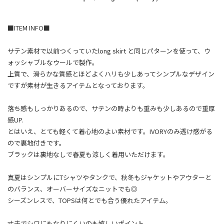
■ITEM INFO■
サテン素材で以前つくっていたlong skirt と同じパターンを使って、ウ
ォッシャブルなウールで製作。
上質で、滑らかな質感とほどよくハリも少しあってシンプルなデザイン
ですが素材が生きるアイテムとなっております。
落ち感もしっかりあるので、サテンの時よりも重みも少しあるので重厚
感UP.
とはいえ、とても軽くて着心地のよい素材です。IVORYのみ透け感がる
ので裏地付きです。
ブラックは裏地なしで春夏も涼しく着用いただけます。
真夏はシンプルにTシャツやタンクで、秋冬もジャケットやアウターと
のバランス、オーバーサイズなニットでも◎
シーズンレスで、TOPSは何とでも合う優れたアイテム。
丈夫でシワにもなりにくいのも嬉しいポイント。