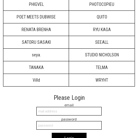
PHIGVEL
PHOTOCOPIEU
POET MEETS DUBWISE
QUITO
RENATA BRENHA
RYU KAGA
SATORU SASAKI
SEEALL
seya.
STUDIO NICHOLSON
TANAKA
TELMA
Villd
WRYHT
Please Login
email
password