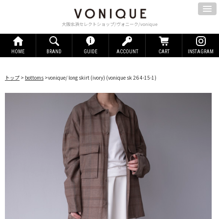
大阪北浜セレクトショップ/ヴォニーク/vonique
HOME
BRAND
GUIDE
ACCOUNT
CART
INSTAGRAM
トップ
>
bottoms
>
vonique/ long skirt (ivory)
(vonique sk 26 4-15-1)