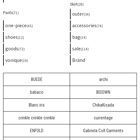
Skirt
(29)
Pants
(71)
outer
(34)
one-piece
accessories
(45)
(74)
shoes
bag
(12)
(14)
goods
sale
(72)
(114)
vonique
Brand
(19)
8UEDE
archi
babaco
BISOWN
Blanc iris
ChikaKisada
crinkle crinkle crinkle
currentage
ENFOLD
Gabriela Coll Garments