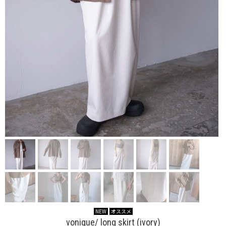
NEW
オススメ
vonique/ long skirt (ivory)