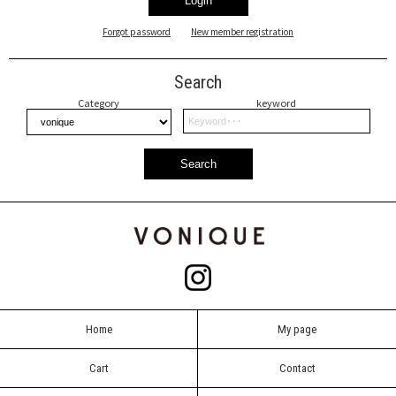
Login
Forgot password
New member registration
Search
Category
keyword
Search
Home
My page
Cart
Contact