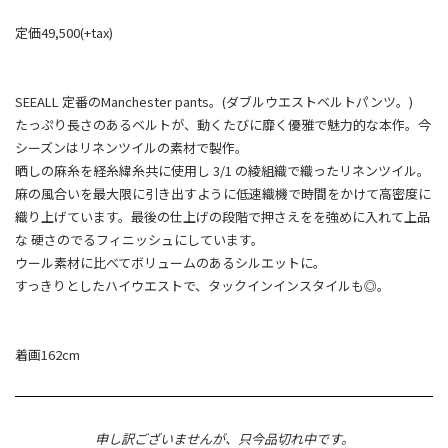
定価49,500(+tax)
SEEALL 定番のManchester pants。(ダブルウエストベルトパンツ。)
たっぷり長さのあるベルトが、動くたびに靡く優雅で魅力的な本作。今
シーズンはリネンツイルの素材で製作。
晒しの麻糸を経糸緯糸共に使用し 3/1 の綾組織で織ったリネンツイル。
麻の風合いを最大限に引き出すように低速織機で時間をかけて高密度に
織り上げています。最後の仕上げの段階で押さえをを強めに入れて上品
な 硬さのでるフィニッシュにしています。
ウール素材に比べてボリュームのあるシルエットに。
すっきりとしたハイウエストで、タックインインスタイルも◎。
着画162cm
申し訳ございませんが、只今品切れ中です。