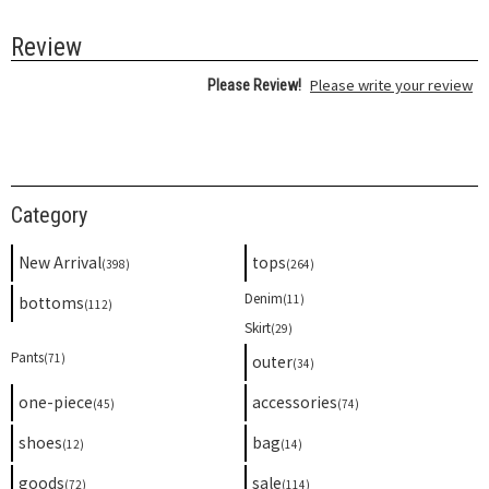
Review
Please write your review
Please Review!
Category
New Arrival
tops
(398)
(264)
Denim
(11)
bottoms
(112)
Skirt
(29)
Pants
(71)
outer
(34)
one-piece
accessories
(45)
(74)
shoes
bag
(12)
(14)
goods
sale
(72)
(114)