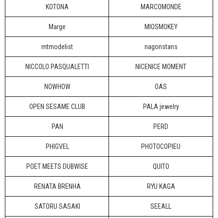
KOTONA
MARCOMONDE
Marge
MIOSMOKEY
mtmodelist
nagonstans
NICCOLO PASQUALETTI
NICENICE MOMENT
NOWHOW
OAS
OPEN SESAME CLUB
PALA jewelry
PAN
PERD
PHIGVEL
PHOTOCOPIEU
POET MEETS DUBWISE
QUITO
RENATA BRENHA
RYU KAGA
SATORU SASAKI
SEEALL