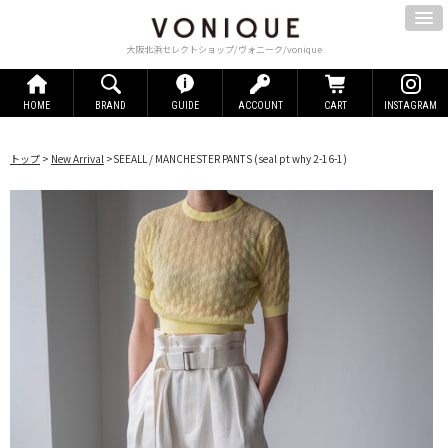
大阪北浜セレクトショップ/ヴォニーク/vonique
HOME
BRAND
GUIDE
ACCOUNT
CART
INSTAGRAM
トップ
>
New Arrival
>
SEEALL / MANCHESTER PANTS
(seal pt why 2-16-1)