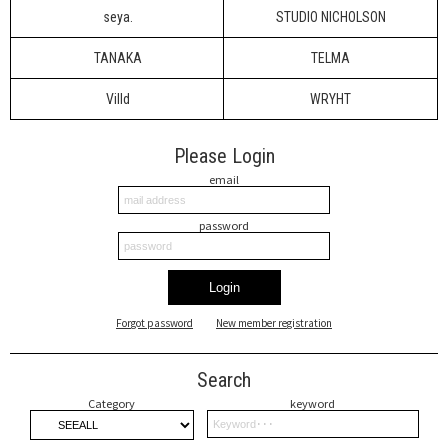
seya.
STUDIO NICHOLSON
TANAKA
TELMA
Villd
WRYHT
Please Login
email
password
Login
Forgot password
New member registration
Search
Category
keyword