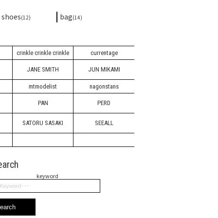
shoes
bag
(12)
(14)
crinkle crinkle crinkle
currentage
JANE SMITH
JUN MIKAMI
mtmodelist
nagonstans
PAN
PERD
SATORU SASAKI
SEEALL
earch
keyword
earch