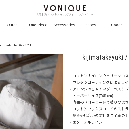
大阪北浜セレクトショップ/ヴォニーク/vonique
Outer
One-Piece
Accessories
Shoes
Goods
jima safari hat 0423-2-1)
kijimatakayuki 
- コットンナイロンウェザークロス
- ウレタンコーティングによるラ
- アレンジのしやすいダーツ入り
- オーバーサイズ(F:61cm)
- 内側のドローコードで被りの深
- コットンワックスコードのスト
- 縮みや風合いの変化をご了承の
- エターナルライン