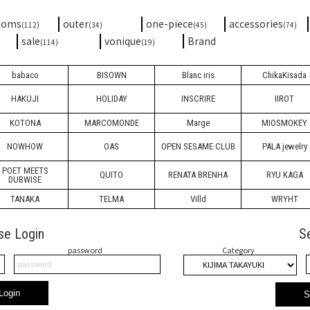
toms
outer
one-piece
accessories
(112)
(34)
(45)
(74)
sale
vonique
Brand
(114)
(19)
babaco
BISOWN
Blanc iris
ChikaKisada
HAKUJI
HOLIDAY
INSCRIRE
IIROT
KOTONA
MARCOMONDE
Marge
MIOSMOKEY
NOWHOW
OAS
OPEN SESAME CLUB
PALA jewelry
POET MEETS
QUITO
RENATA BRENHA
RYU KAGA
DUBWISE
TANAKA
TELMA
Villd
WRYHT
se Login
S
password
Category
Login
S