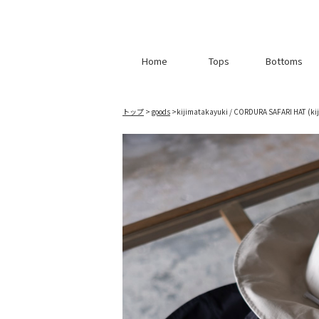
Home
Tops
Bottoms
トップ
>
goods
>
kijimatakayuki / CORDURA SAFARI HAT
(ki