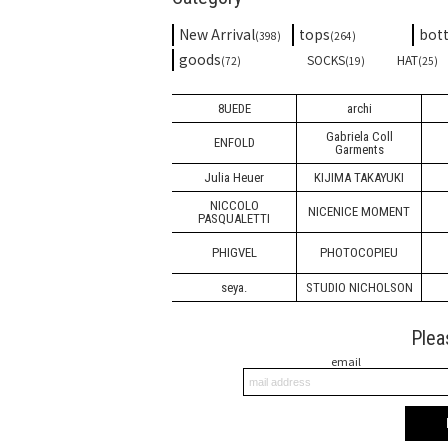
New Arrival
tops
bot
(398)
(264)
goods
SOCKS
HAT
(72)
(19)
(25)
8UEDE
archi
Gabriela Coll
ENFOLD
Garments
Julia Heuer
KIJIMA TAKAYUKI
NICCOLO
NICENICE MOMENT
PASQUALETTI
PHIGVEL
PHOTOCOPIEU
seya.
STUDIO NICHOLSON
Plea
email