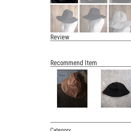
Review
Recommend Item
Category