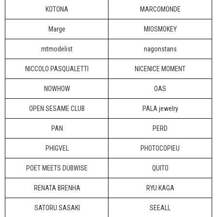
KOTONA
MARCOMONDE
Marge
MIOSMOKEY
mtmodelist
nagonstans
NICCOLO PASQUALETTI
NICENICE MOMENT
NOWHOW
OAS
OPEN SESAME CLUB
PALA jewelry
PAN
PERD
PHIGVEL
PHOTOCOPIEU
POET MEETS DUBWISE
QUITO
RENATA BRENHA
RYU KAGA
SATORU SASAKI
SEEALL