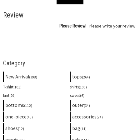
Review
Please write your review
Please Review!
Category
New Arrival
tops
(398)
(264)
T-shirt
shirts
(101)
(105)
knit
sweat
(29)
(6)
bottoms
outer
(112)
(34)
one-piece
accessories
(45)
(74)
shoes
bag
(12)
(14)
goods
sale