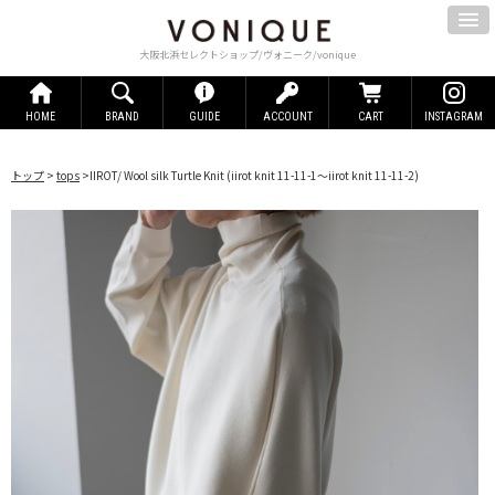
大阪北浜セレクトショップ/ヴォニーク/vonique
HOME
BRAND
GUIDE
ACCOUNT
CART
INSTAGRAM
トップ
>
tops
>
IIROT/ Wool silk Turtle Knit
(iirot knit 11-11-1～iirot knit 11-11-2)