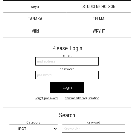
seya.
STUDIO NICHOLSON
TANAKA
TELMA
Villd
WRYHT
Please Login
email
password
Login
Forgot password
New member registration
Search
Category
keyword