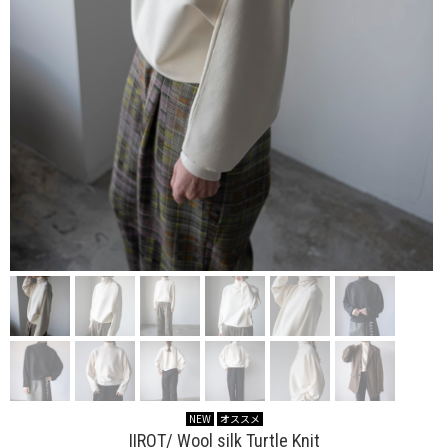
NEW
オススメ
IIROT/ Wool silk Turtle Knit