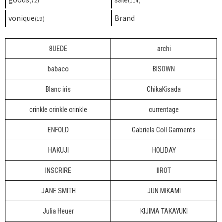
(72)
(114)
vonique
Brand
(19)
8UEDE
archi
babaco
BISOWN
Blanc iris
ChikaKisada
crinkle crinkle crinkle
currentage
ENFOLD
Gabriela Coll Garments
HAKUJI
HOLIDAY
INSCRIRE
IIROT
JANE SMITH
JUN MIKAMI
Julia Heuer
KIJIMA TAKAYUKI