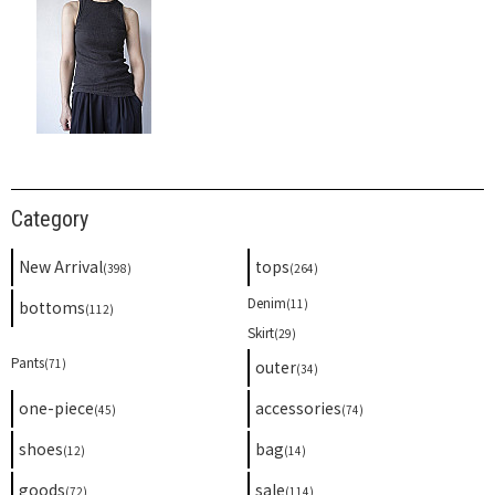
Category
New Arrival
tops
(398)
(264)
Denim
(11)
bottoms
(112)
Skirt
(29)
Pants
(71)
outer
(34)
one-piece
accessories
(45)
(74)
shoes
bag
(12)
(14)
goods
sale
(72)
(114)