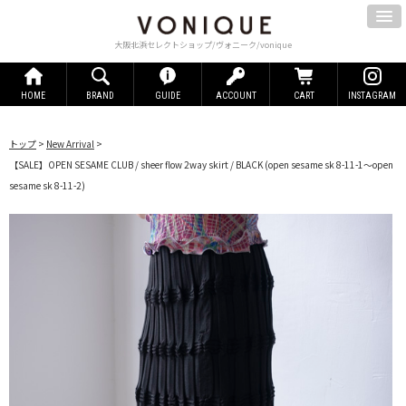
大阪北浜セレクトショップ/ヴォニーク/vonique
HOME
BRAND
GUIDE
ACCOUNT
CART
INSTAGRAM
トップ
>
New Arrival
>
【SALE】OPEN SESAME CLUB / sheer flow 2way skirt / BLACK
(open sesame sk 8-11-1～open
sesame sk 8-11-2)