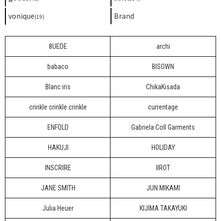
vonique
Brand
(19)
8UEDE
archi
babaco
BISOWN
Blanc iris
ChikaKisada
crinkle crinkle crinkle
currentage
ENFOLD
Gabriela Coll Garments
HAKUJI
HOLIDAY
INSCRIRE
IIROT
JANE SMITH
JUN MIKAMI
Julia Heuer
KIJIMA TAKAYUKI