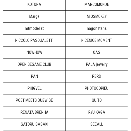
KOTONA
MARCOMONDE
Marge
MIOSMOKEY
mtmodelist
nagonstans
NICCOLO PASQUALETTI
NICENICE MOMENT
NOWHOW
OAS
OPEN SESAME CLUB
PALA jewelry
PAN
PERD
PHIGVEL
PHOTOCOPIEU
POET MEETS DUBWISE
QUITO
RENATA BRENHA
RYU KAGA
SATORU SASAKI
SEEALL