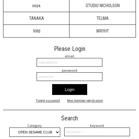
seya.
STUDIO NICHOLSON
TANAKA
TELMA
Villd
WRYHT
Please Login
email
password
Login
Forgot password
New member registration
Search
Category
keyword