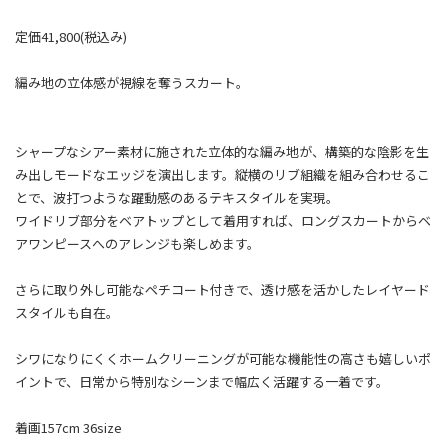
定価41,800(税込み)
編み地の立体感が視線を奪うスカート。
シャープなシアー素材に施された立体的な編み地が、構築的な陰影を生
み出しモードなエッジを演出します。縦横のリブ組織を組み合わせるこ
とで、波打つような躍動感のあるテキスタイルを実現。
ワイドリブ部分をベアトップとして着用すれば、ロングスカートからベ
アワンピースへのアレンジも楽しめます。
さらに取り外し可能なペチコート付きで、透け感を活かしたレイヤード
スタイルも自在。
シワになりにくくホームクリーニングが可能な機能性の高さも嬉しいポ
イントで、日常から特別なシーンまで幅広く活躍する一着です。
着画157cm 36size